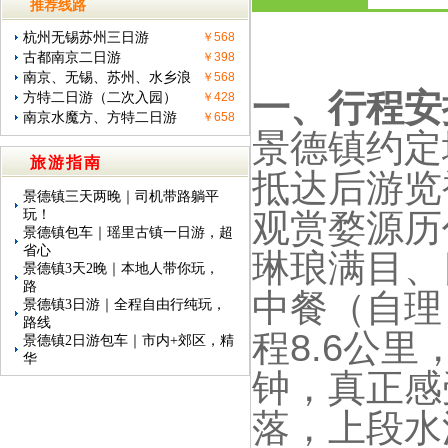
推荐线路
行程详情
杭州无锡苏州三日游
￥568
古都南京二日游
￥398
南京、无锡、苏州、水乡浪
￥568
一、行程安
方特二日游（二次入园）
￥428
南京水魔方、方特二日游
￥658
景德镇约定
旅游指南
抵达后游览
景德镇三天两晚｜司机带路躺平
玩！
观赏婺源历
景德镇包车｜瑶里古镇一日游，超
省心
琳琅满目、
景德镇3天2晚｜本地人带你玩，
路
中餐（自理
景德镇3日游｜全程自由行纯玩，
路线
程8.6公里
景德镇2日游包车｜市内+郊区，精
华
钟，真正感
落，上段水