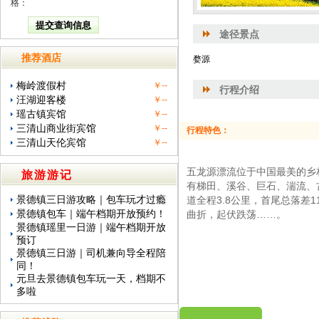
格：
途径景点
推荐酒店
婺源
梅岭渡假村
￥--
行程介绍
汪湖迎客楼
￥--
瑶古镇宾馆
￥--
三清山商业街宾馆
￥--
行程特色：
三清山天伦宾馆
￥--
五龙源漂流位于中国最美的乡
旅游游记
有梯田、溪谷、巨石、湍流、
景德镇三日游攻略｜包车玩才过瘾
道全程3.8公里，首尾总落
景德镇包车｜端午档期开放预约！
曲折，起伏跌荡……。
景德镇瑶里一日游｜端午档期开放
预订
景德镇三日游｜司机兼向导全程陪
同！
元旦去景德镇包车玩一天，档期不
多啦