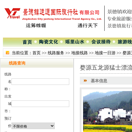
当前位置：
首页
>>
线路服务
>>
地接线路
>>
地接一日游
>>
婺源
线路查询
婺源五龙源猛士漂
线路
基本信息
名
称：
出发
城
市：
预订
价