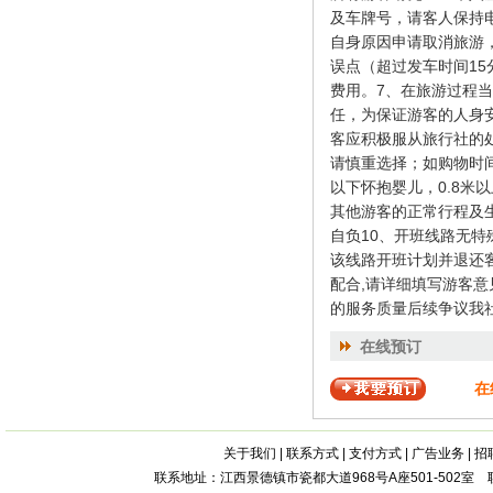
及车牌号，请客人保持
自身原因申请取消旅游
误点（超过发车时间1
费用。7、在旅游过程
任，为保证游客的人身
客应积极服从旅行社的
请慎重选择；如购物时间
以下怀抱婴儿，0.8
其他游客的正常行程及
自负10、开班线路无
该线路开班计划并退还
配合,请详细填写游客
的服务质量后续争议我
在线预订
在
关于我们
|
联系方式
|
支付方式
|
广告业务
|
招
联系地址：江西景德镇市瓷都大道968号A座501-502室 联系电话：