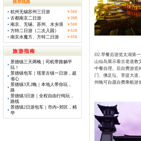
推荐线路
杭州无锡苏州三日游
￥568
古都南京二日游
￥398
南京、无锡、苏州、水乡浪
￥568
方特二日游（二次入园）
￥428
南京水魔方、方特二日游
￥658
旅游指南
D2:早餐后游览太湖第
山仙岛展示着古老道教
景德镇三天两晚｜司机带路躺平
玩！
中餐自理。后自费游览神
景德镇包车｜瑶里古镇一日游，超
门、佛足坛、菩提大道、
省心
州晚可自愿自费乘船游览
景德镇3天2晚｜本地人带你玩，
路
景德镇3日游｜全程自由行纯玩，
路线
景德镇2日游包车｜市内+郊区，精
华