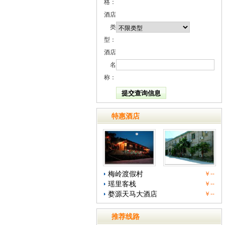
格：
酒店
类
型：
酒店
名
称：
特惠酒店
梅岭渡假村
￥--
瑶里客栈
￥--
婺源天马大酒店
￥--
推荐线路