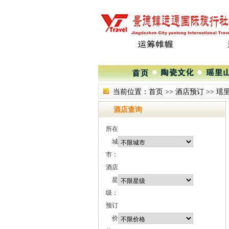
当前位置：
首页
>>
酒店预订
>>
瑶
酒店查询
所在
城
市：
酒店
星
级：
预订
价