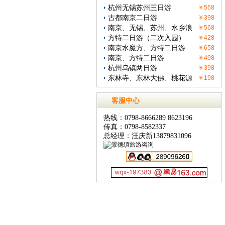
杭州无锡苏州三日游
￥568
古都南京二日游
￥398
南京、无锡、苏州、水乡浪
￥568
方特二日游（二次入园）
￥428
南京水魔方、方特二日游
￥658
南京、方特二日游
￥498
杭州乌镇两日游
￥398
东林寺、东林大佛、桃花源
￥198
客服中心
热线：0798-8666289 8623196
传真：0798-8582337
总经理：汪庆新13879831096