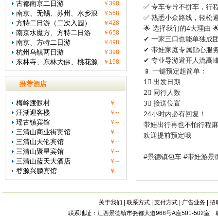
古都南京二日游
￥398
✅ 专车专导不拼车，行
南京、无锡、苏州、水乡浪
￥568
✅ 熟悉小众路线，轻松
方特二日游（二次入园）
￥428
🌟 选择我们的4大理由 
南京水魔方、方特二日游
￥658
✔ 一家三口也能单独成
南京、方特二日游
￥498
✔ 带娃家庭专属贴心服
杭州乌镇两日游
￥398
✔ 专业导游避开人流高
东林寺、东林大佛、桃花源
￥198
📱 一键预定超简单：
1⃣ 出发日期
推荐酒店
2⃣ 同行人数
梅岭渡假村
￥--
3⃣ 接送位置
汪湖迎客楼
￥--
24小时内必有回复！
瑶古镇宾馆
￥--
带娃出行再也不怕行程麻
三清山商业街宾馆
￥--
欢迎提前预定哦
三清山天伦宾馆
￥--
三清山聚星宾馆
￥--
#景德镇包车 #带娃游景
三清山蓝天大酒店
￥--
婺源兴鹏宾馆
￥--
关于我们
|
联系方式
|
支付方式
|
广告业务
|
招
联系地址：江西景德镇市瓷都大道968号A座501-502室 联系电话：