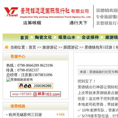
当前位置：
首页
>>
旅游游记
>>
跟团游记
>>
景德镇包车1日游丨
客服中心
热线：0798-8666289 8623196
传真：0798-8582337
来源：景德镇旅行社官方网
总经理：汪庆新13879831096
挖到宝了！
景德镇出行神器让我轻松
上次带娃来景德镇差点被
但是！这次终于挖到景德
本地老司机带路，带娃
推荐线路
✅ 10年老牌车队，管家
杭州无锡苏州三日游
￥568
✅ 5/7/9座车型任选，